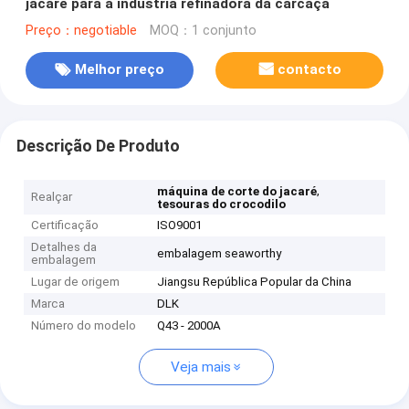
jacaré para a indústria refinadora da carcaça
Preço：negotiable
MOQ：1 conjunto
Melhor preço
contacto
Descrição De Produto
,
máquina de corte do jacaré
Realçar
tesouras do crocodilo
Certificação
ISO9001
Detalhes da
embalagem seaworthy
embalagem
Lugar de origem
Jiangsu República Popular da China
Marca
DLK
Número do modelo
Q43 - 2000A
Veja mais