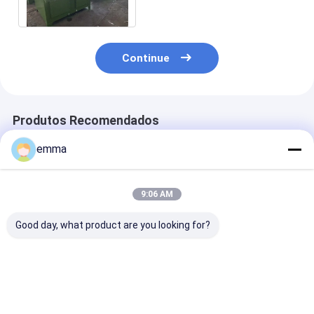
da carcaça
Continue
Produtos Recomendados
emma
9:06 AM
Good day, what product are you looking for?
Máquina mecânica
máquina hidráulica
Tesoura
hidráulica da
da tesoura do metal
personalizada
tesoura da chapa
do jacaré da sucata
metal do jacar
metálica do jacaré
do crocodilo 7.5kw
comprimento
da serra
1000mm da lâ
Melhor preço
Melhor preço
Melhor pr