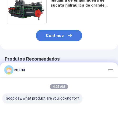
Máquina de empilhadeira de
sucata hidráulica de grande
força de pressão para todos
os tipos de resíduos
metálicos
Continue
Produtos Recomendados
emma
4:25 AM
Good day, what product are you looking for?
small cover area
Solução de
Tipo de emba
easy operation easy
Reciclagem para
de filme Máqui