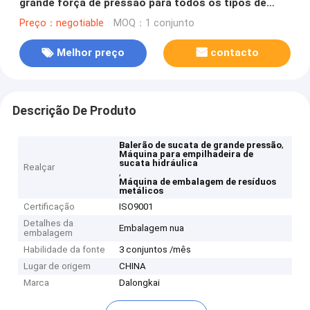
grande força de pressão para todos os tipos de
resíduos metálicos
Preço：negotiable
MOQ：1 conjunto
Melhor preço
contacto
Descrição De Produto
,
Balerão de sucata de grande pressão
Máquina para empilhadeira de
sucata hidráulica
Realçar
,
Máquina de embalagem de resíduos
metálicos
Certificação
ISO9001
Detalhes da
Embalagem nua
embalagem
Habilidade da fonte
3 conjuntos /mês
Lugar de origem
CHINA
Marca
Dalongkai