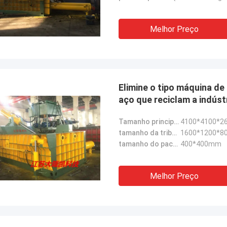
Melhor Preço
Elimine o tipo máquina d
aço que reciclam a indúst
Tamanho principal da máquina:
4100*4100*
tamanho da tribuna de imprensa:
1600*1200*
tamanho do pacote:
400*400mm
Melhor Preço