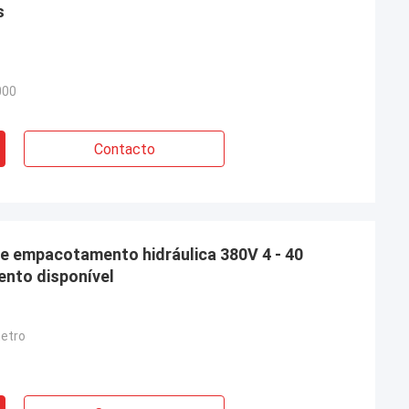
s
000
Contacto
de empacotamento hidráulica 380V 4 - 40
ento disponível
etro