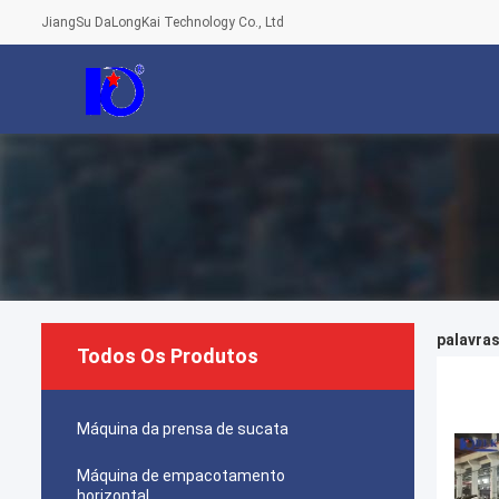
JiangSu DaLongKai Technology Co., Ltd
palavras
Todos Os Produtos
Máquina da prensa de sucata
Máquina de empacotamento
horizontal