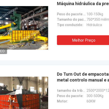
Máquina hidráulica da p
Peso do pacote (quilogramas):
100-150kg
Tamanho do pacote (W*H):
750*350 milím
Tipo conduzido:
Hidráulica
Melhor Preço
DEO
Do Turn Out de empacota
metal controlo manual e
tamanho da tribuna de imprensa:
2500*2000*
Peso do pacote:
300-500Kg
Motor:
60KW