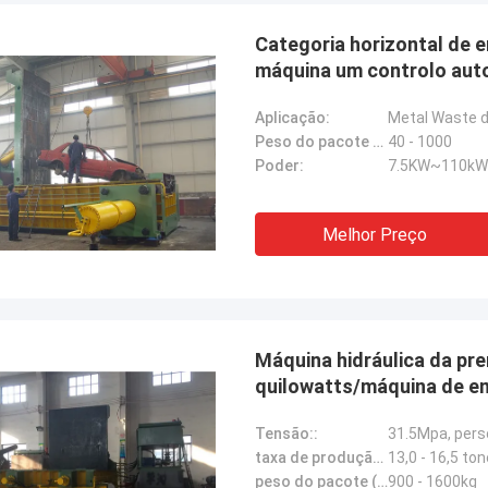
Categoria horizontal de 
máquina um controlo aut
Aplicação:
Metal Waste 
Peso do pacote (quilogramas):
40 - 1000
Poder:
7.5KW~110kW
Melhor Preço
Manu
ina da prensa funciona muito bem.
Máquina hidráulica da p
quilowatts/máquina de e
Tensão::
31.5Mpa, pers
taxa de produção (aço):
13,0 - 16,5 to
peso do pacote (aço):
900 - 1600kg