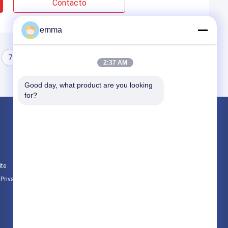
Contacto
emma
7
8
2:37 AM
Good day, what product are you looking 
for?
Produtos
Máquina da prensa de sucata
Máquina de empacotamento horizontal
ite
Tesoura do pórtico
e Privacidade
Todas as categorias