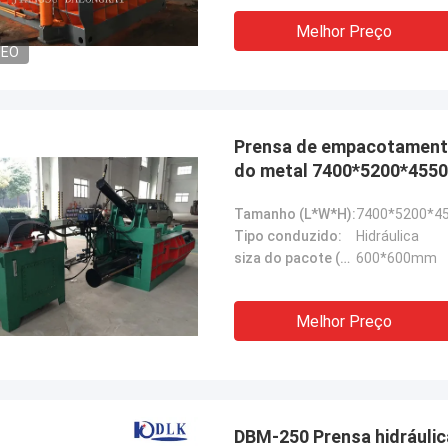
Melhor Preço
DEO
Prensa de empacotamento 
do metal 7400*5200*45
Tamanho (L*W*H):
7400*5200*
Tipo conduzido:
Hidráulica
siza do pacote (W*H):
600*600mm
Melhor Preço
DBM-250 Prensa hidráulic