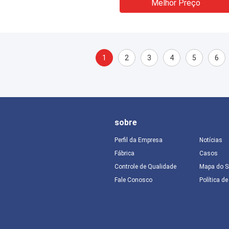
Melhor Preço
1
2
3
4
5
6
sobre
Perfil da Empresa
Notícias
Fábrica
Casos
Controle de Qualidade
Mapa do S
Fale Conosco
Política d