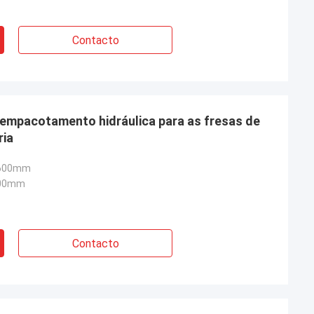
Contacto
e empacotamento hidráulica para as fresas de
ria
2600mm
800mm
Contacto