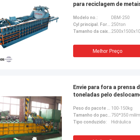
para reciclagem de metai
Modelo no.:
DBM-250
Cyl principal. Força:
250ton
Tamanho da caixa de pressione:
2500x1500x1
Melhor Preço
Envie para fora a prensa 
toneladas pelo deslocam
Peso do pacote (quilogramas):
100-150kg
Tamanho do pacote (W*H):
750*350 milím
Tipo conduzido:
Hidráulica