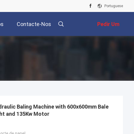
Portuguese
os
Contacte-Nos
Pedir Um
Orçamento
raulic Baling Machine with 600x600mm Bale
ght and 135Kw Motor
orte de papel