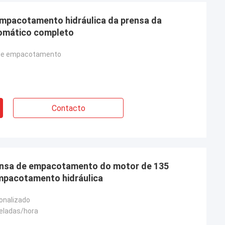
empacotamento hidráulica da prensa da
omático completo
de empacotamento
Contacto
rensa de empacotamento do motor de 135
mpacotamento hidráulica
onalizado
neladas/hora