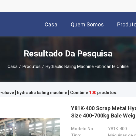
Casa
Quem Somos
Produt
Resultado Da Pesquisa
Casa
/
Produtos
/
Hydraulic Baling Machine Fabricante Online
-chave [ hydraulic baling machine ] Combine
100
produtos.
Y81K-400 Scrap Metal Hyd
Size 400-700kg Bale Wei
Modelo No.:
Y81K-400
Tipo:
Máquinas de c