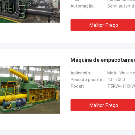
Automação:
Semi-automát
Melhor Preço
Máquina de empacotament
Aplicação:
Metal Waste 
Peso do pacote (quilogramas):
40 - 1000
Poder:
7.5KW~110kW
Melhor Preço