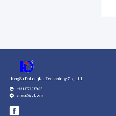
JiangSu DaLongKai Technology Co., Ltd
+8613771267693
emma@jsdlk.com