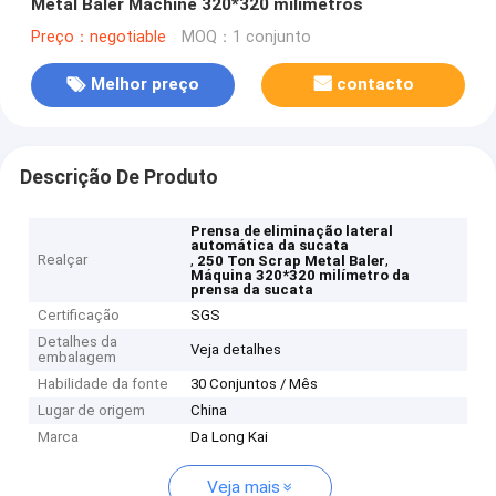
Metal Baler Machine 320*320 milímetros
Preço：negotiable
MOQ：1 conjunto
Melhor preço
contacto
Descrição De Produto
Prensa de eliminação lateral
automática da sucata
Realçar
,
,
250 Ton Scrap Metal Baler
Máquina 320*320 milímetro da
prensa da sucata
Certificação
SGS
Detalhes da
Veja detalhes
embalagem
Habilidade da fonte
30 Conjuntos / Mês
Lugar de origem
China
Marca
Da Long Kai
Veja mais