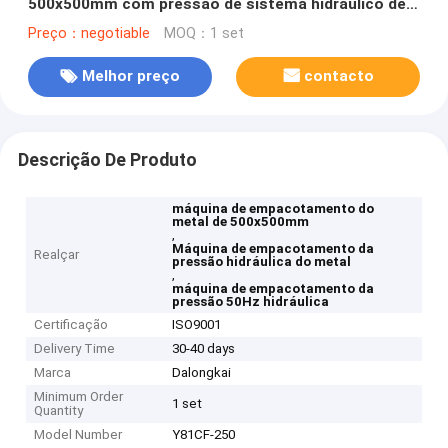
500x500mm com pressão de sistema hidráulico de
≤25MPa
Preço：negotiable
MOQ：1 set
Melhor preço
contacto
Descrição De Produto
máquina de empacotamento do
metal de 500x500mm
,
Máquina de empacotamento da
Realçar
pressão hidráulica do metal
,
máquina de empacotamento da
pressão 50Hz hidráulica
Certificação
ISO9001
Delivery Time
30-40 days
Marca
Dalongkai
Minimum Order
1 set
Quantity
Model Number
Y81CF-250