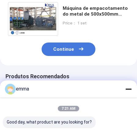
Máquina de empacotamento
do metal de 500x500mm
com pressão de sistema
Price： 1 set
hidráulico de ≤25MPa
Continue
Produtos Recomendados
emma
7:21 AM
Good day, what product are you looking for?
Máquina de
small cover area
Solução de