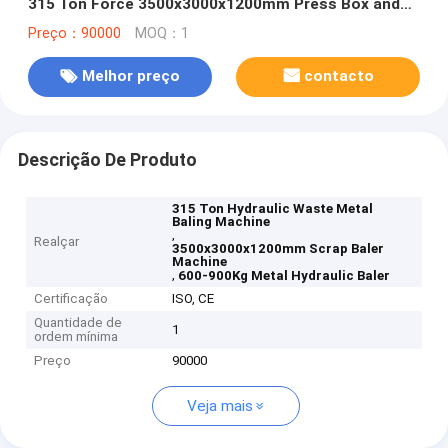
315 Ton Force 3500x3000x1200mm Press Box and
600-900Kg Bale Weight
Preço：90000
MOQ：1
Melhor preço
contacto
Descrição De Produto
315 Ton Hydraulic Waste Metal
Baling Machine
,
Realçar
3500x3000x1200mm Scrap Baler
Machine
,
600-900Kg Metal Hydraulic Baler
Certificação
ISO, CE
Quantidade de
1
ordem mínima
Preço
90000
Veja mais