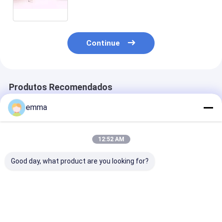
600-900Kg Bale Weight
Continue
Produtos Recomendados
emma
12:52 AM
Good day, what product are you looking for?
Máquina de
small cover area
Solução de
empilhadeira de
easy operation easy
Reciclagem pa
sucata hidráulica de
maintenance scrap
Enfardadeira 
grande força de
metal press machine
Sucata - Dime
pressão para todos
for scrap yard
da Caixa:
Melhor preço
Melhor preço
Melhor pr
os tipos de resíduos
2000*1400*90